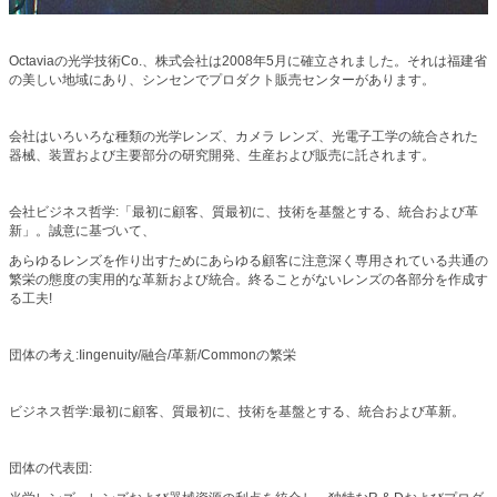
Octaviaの光学技術Co.、株式会社は2008年5月に確立されました。それは福建省
の美しい地域にあり、シンセンでプロダクト販売センターがあります。
会社はいろいろな種類の光学レンズ、カメラ レンズ、光電子工学の統合された
器械、装置および主要部分の研究開発、生産および販売に託されます。
会社ビジネス哲学:「最初に顧客、質最初に、技術を基盤とする、統合および革
新」。誠意に基づいて、
あらゆるレンズを作り出すためにあらゆる顧客に注意深く専用されている共通の
繁栄の態度の実用的な革新および統合。終ることがないレンズの各部分を作成す
る工夫!
団体の考え:Iingenuity/融合/革新/Commonの繁栄
ビジネス哲学:最初に顧客、質最初に、技術を基盤とする、統合および革新。
団体の代表団: