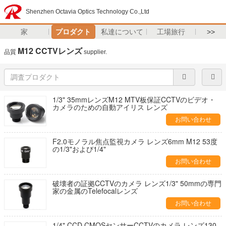
Shenzhen Octavia Optics Technology Co.,Ltd
家
プロダクト
私達について
工場旅行
>>
M12 CCTVレンズ
品質
supplier.
1/3" 35mmレンズM12 MTV板保証CCTVのビデオ・
カメラのための自動アイリス レンズ
お問い合わせ
F2.0モノラル焦点監視カメラ レンズ6mm M12 53度
の1/3"および1/4"
お問い合わせ
破壊者の証拠CCTVのカメラ レンズ1/3" 50mmの専門
家の金属のTelefocalレンズ
お問い合わせ
1/4" CCD CMOSセンサーCCTVのカメラ レンズ130