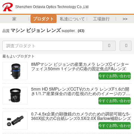
Shenzhen Octavia Optics Technology Co.,Ltd
家
プロダクト
私達について
工場旅行
>>
マシン ビジョン レンズ
品質
supplier.
(43)
最もよいプロダクト
8MPマシン ビジョンの産業カメラ レンズCインター
フェイス50mm 1インチのC港の固定焦点FAレンズ
今すぐお問い合わせ
5mm HD 5MPレンズCCTVのカメラ レンズF1.6の開
き1/1.7"産業保全の道の監視のためのイメージのフォ
ーマットの台紙C
今すぐお問い合わせ
0.7-4.5x企業の顕微鏡のカメラのための調節可能な5-
360X拡大のC台紙レンズ0.5X/2.0X Barlow補助レンズ
今すぐお問い合わせ