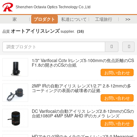
Shenzhen Octavia Optics Technology Co.,Ltd
家
プロダクト
私達について
工場旅行
>>
オートアイリスレンズ
品質
supplier.
(16)
1/3" Varifocal Cctv Irレンズ5-100mmの焦点距離のCS
F1.8の開きのCSの台紙
お問い合わせ
2MP IRの自動アイリス レンズ1/2.7" 2.8-12mmの多
コーティングの表面の破壊者の証拠
お問い合わせ
DC Varifocalの自動アイリス レンズ2.8-12mmのCSの
台紙1080P 4MP 5MP AHD IPのカメラ レンズ
お問い合わせ
HDアナログIPのカメラのズームレンズ5.0 Megapixel