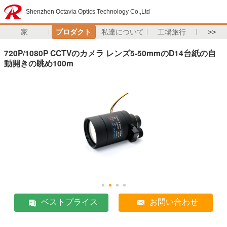
Shenzhen Octavia Optics Technology Co.,Ltd
家
プロダクト
私達について
工場旅行
>>
720P/1080P CCTVのカメラ レンズ5-50mmのD14台紙の自
動開きの眺め100m
ベストプライス
お問い合わせ