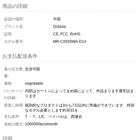
商品の詳細
起源の場所:
中国
ブランド名:
Octavia
証明:
CE, FCC, RoHS
モデル番号:
MR-C0550WA-D14
お支払配送条件
最小注文数
交渉可能
量:
価格:
negotiable
パッケージ
内部はカートンによってまめ箱によって、外詰まります通常詰ま
ります
の詳細:
受渡し時間:
規則的なプロダクトは3から7日以内に準備ができています、特別
なモデル必要とします約30日を
支払条件:
T ・ T、L/C、ペイパルは、西連合
供給の能力:
1000000pcs/month
説明