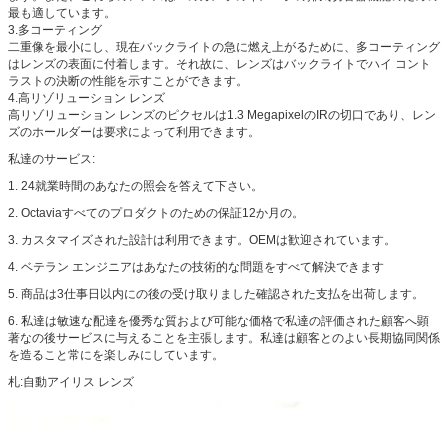
最も適しています。
3.多コーティング
二重像を最小にし、現在バックライトの急に燃え上がるために、多コーティング
はレンズの表面に付着します。それ故に、レンズはバックライトでハイ コント
ラストの決断の性能を示すことができます。
4.高リゾリューション レンズ
高リゾリューション レンズのピクセルは1.3 MegapixelのIRの切口であり、レン
ズのホールダーは要求によって利用できます。
私達のサービス:
1.
24就業時間のあなたの照会を答えて下さい。
2.
Octaviaすべてのプロダクトのための保証12か月の。
3.
カスタマイズされた設計は利用できます。OEMは歓迎されています。
4.
ベテラン エンジニアはあなたの技術的な問題をすべて解決できます
5.
商品は3仕事日以内にの後の受け取りました確認された支払を出荷します。
6.
私達は敏速な配達を優秀な質および可能な価格で私達の評価された顧客へ顕
著なの後サービスに与えることを主張します。私達は顧客とのよい長期協同関係
を造ること常にを楽しみにしています。
札:自動アイリス レンズ