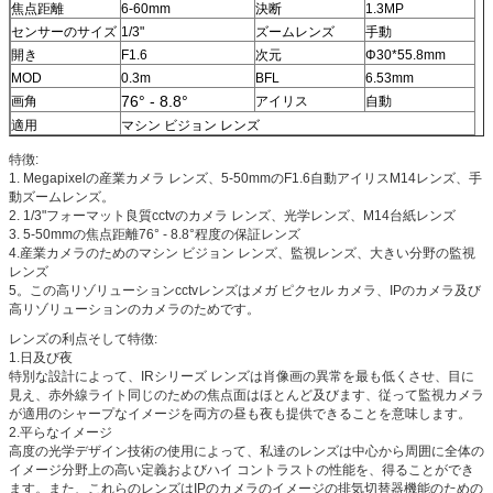
焦点距離
6-60mm
決断
1.3MP
センサーのサイズ
1/3"
ズームレンズ
手動
開き
F1.6
次元
Φ30*55.8mm
MOD
0.3m
BFL
6.53mm
76° - 8.8°
画角
アイリス
自動
適用
マシン ビジョン レンズ
特徴:
1. Megapixelの産業カメラ レンズ、5-50mmのF1.6自動アイリスM14レンズ、手
動ズームレンズ。
2. 1/3"フォーマット良質cctvのカメラ レンズ、光学レンズ、M14台紙レンズ
3. 5-50mmの焦点距離76° - 8.8°程度の保証レンズ
4.産業カメラのためのマシン ビジョン レンズ、監視レンズ、大きい分野の監視
レンズ
5。この高リゾリューションcctvレンズはメガ ピクセル カメラ、IPのカメラ及び
高リゾリューションのカメラのためです。
レンズの利点そして特徴:
1.日及び夜
特別な設計によって、IRシリーズ レンズは肖像画の異常を最も低くさせ、目に
見え、赤外線ライト同じのための焦点面はほとんど及びます、従って監視カメラ
が適用のシャープなイメージを両方の昼も夜も提供できることを意味します。
2.平らなイメージ
高度の光学デザイン技術の使用によって、私達のレンズは中心から周囲に全体の
イメージ分野上の高い定義およびハイ コントラストの性能を、得ることができ
ます。また、これらのレンズはIPのカメラのイメージの排気切替器機能のための