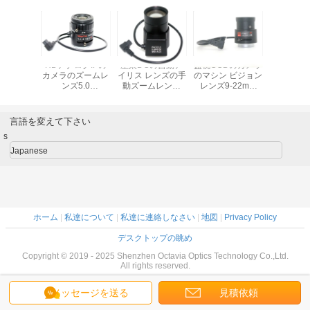
focalの自
HDアナログIPの
産業DCの自動ア
監視CCDのカメラ
1/3" Varifo
ス レンズ
カメラのズームレ
イリス レンズの手
のマシン ビジョン
Irレンズ5-
mmのCSの
ンズ5.0
動ズームレンズ
レンズ9-22mm
の焦点距
0P 4MP
Megapixel 1/2.5"
F1.6 Megapixel
1/3"高く定義
F1.8の開
D IPのカ
6-22mmのCSの台
Varifocalレンズ
の台
レンズ
紙
言語を変えて下さい
s
Japanese
ホーム
|
私達について
|
私達に連絡しなさい
|
地図
|
Privacy Policy
デスクトップの眺め
Copyright © 2019 - 2025 Shenzhen Octavia Optics Technology Co.,Ltd.
All rights reserved.
メッセージを送る
見積依頼