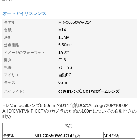
オートアイリスレンズ
モデル::
MR-C0550WA-D14
台紙::
M14
決断::
1.3MP
焦点距離::
5-50mm
イメージのフォーマット::
1/3の″
開き::
F1.6
視野:
76° - 8.8°
アイリス:
自動DC
モッズ:
0.3m
cctv irレンズ
CCTVのズームレンズ
ハイライト:
,
HD Varifocalレンズ5-50mmのD14台紙DCのAnalog/720P/1080P
AHD/CVI/TVI/IP CCTVのカメラのための100mについての自動開きの
眺め
指定
MR-C0550WA-D14
モデル
台紙
M14台紙