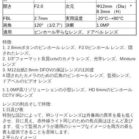
開き
F2.0
次元
Φ12mm （Dia） *
8.3mm （H）
FBL
2.7mm
実用温度
-20°C--+80°C
画角
120° （1/2.7"）
決断
1.0MP
適用
ピンホール平らなレンズ、ドアベル レンズ
特徴:
1. 2.8mmボタンのピンホール レンズ、F2.0ピンホール レンズ、隠
されたレンズ。
2. 1/3"フォーマット良質cctvのカメラ レンズ、光学レンズ、Miniture
レンズ
3. M12台紙2.8mm DFOVの保証レンズの120度
4.隠されたカメラのための広角のピンホール レンズ、監視レンズ、
ドアベルのビデオ レンズ
1.0MP高リゾリューションの小型レンズ、HD 6mmのピンホール
5.
CCTV IRレンズ
レンズの利点そして特徴:
1.日及び夜
特別な設計によって、IRシリーズ レンズは肖像画の異常を最も低く
させ、目に見え、赤外線ライト同じのための焦点面はほとんど及び
ます、従って監視カメラが適用のシャープなイメージを両方の昼も
夜も提供できることを意味します。
2.平らなイメージ