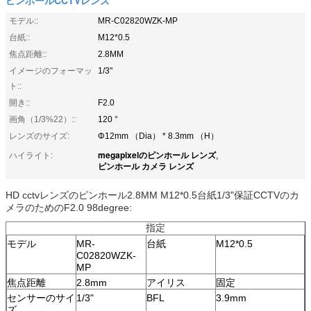
モデル::
MR-C02820WZK-MP
台紙::
M12*0.5
焦点距離::
2.8MM
イメージのフォーマッ
1/3"
ト::
開き::
F2.0
画角（1/3%22）::
120 °
レンズのサイズ:
Φ12mm （Dia） * 8.3mm （H）
megapixelのピンホール レンズ
ハイライト:
,
ピンホール カメラ レンズ
HD cctvレンズのピンホール2.8MM M12*0.5台紙1/3"保証CCTVのカ
メラのためのF2.0 98degree:
指定
モデル
MR-
台紙
M12*0.5
C02820WZK-
MP
焦点距離
2.8mm
アイリス
固定
センサーのサイ
1/3"
BFL
3.9mm
ズ