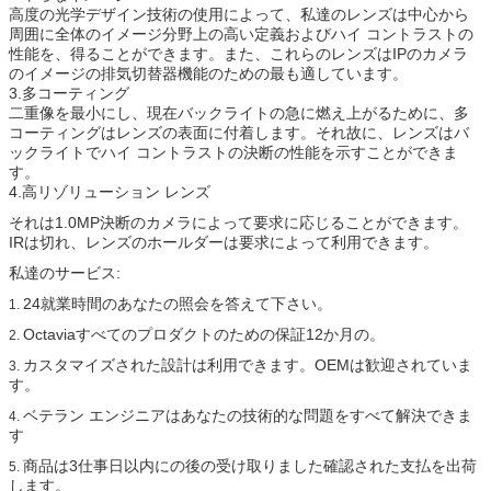
高度の光学デザイン技術の使用によって、私達のレンズは中心から
周囲に全体のイメージ分野上の高い定義およびハイ コントラストの
性能を、得ることができます。また、これらのレンズはIPのカメラ
のイメージの排気切替器機能のための最も適しています。
3.多コーティング
二重像を最小にし、現在バックライトの急に燃え上がるために、多
コーティングはレンズの表面に付着します。それ故に、レンズはバ
ックライトでハイ コントラストの決断の性能を示すことができま
す。
4.高リゾリューション レンズ
それは1.0MP決断のカメラによって要求に応じることができます。
IRは切れ、レンズのホールダーは要求によって利用できます。
私達のサービス:
24就業時間のあなたの照会を答えて下さい。
1.
Octaviaすべてのプロダクトのための保証12か月の。
2.
カスタマイズされた設計は利用できます。OEMは歓迎されていま
3.
す。
ベテラン エンジニアはあなたの技術的な問題をすべて解決できま
4.
す
商品は3仕事日以内にの後の受け取りました確認された支払を出荷
5.
します。