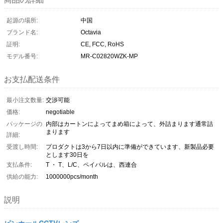
起源の場所:
中国
ブランド名:
Octavia
証明:
CE, FCC, RoHS
モデル番号:
MR-C02820WZK-MP
お支払配送条件
最小注文数量:
交渉可能
価格:
negotiable
パッケージの
内部はカートンによってまめ箱によって、外詰まります通常詰
まります
詳細:
受渡し時間:
プロダクトは3から7日以内に準備ができています、新製品必要
とします30日を
支払条件:
T ・ T、L/C、ペイパルは、西連合
供給の能力:
1000000pcs/month
説明
ピンホールCCTVレンズ