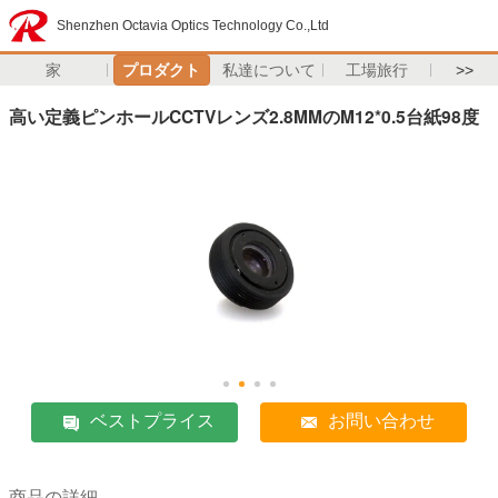
Shenzhen Octavia Optics Technology Co.,Ltd
家
プロダクト
私達について
工場旅行
>>
高い定義ピンホールCCTVレンズ2.8MMのM12*0.5台紙98度
ベストプライス
お問い合わせ
商品の詳細