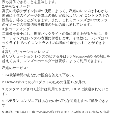
夜も提供できることを意味します。
2.平らなイメージ
高度の光学デザイン技術の使用によって、私達のレンズは中心から
周囲に全体のイメージ分野上の高い定義およびハイ コントラストの
性能を、得ることができます。また、これらのレンズはIPのカメラ
のイメージの排気切替器機能のための最も適しています。
3.多コーティング
二重像を最小にし、現在バックライトの急に燃え上がるために、多
コーティングはレンズの表面に付着します。それ故に、レンズはバ
ックライトでハイ コントラストの決断の性能を示すことができま
す。
4.高リゾリューション レンズ
高リゾリューション レンズのピクセルは3.0 MegapixelのIRの切口を
越えてあり、レンズのホールダーは要求によって利用できます。
私達のサービス:
24就業時間のあなたの照会を答えて下さい。
1.
Octaviaすべてのプロダクトのための保証12か月の。
2.
カスタマイズされた設計は利用できます。OEMは歓迎されていま
3.
す。
ベテラン エンジニアはあなたの技術的な問題をすべて解決できま
4.
す
商品は3仕事日以内にの後の受け取りました確認された支払を出荷
5.