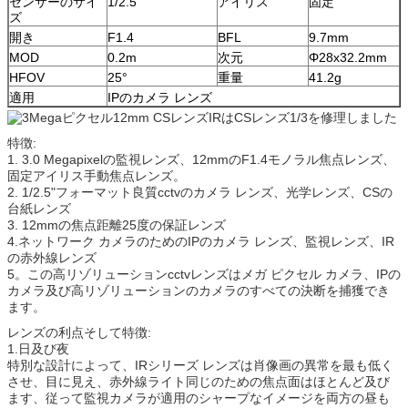
センサーのサイ
1/2.5"
アイリス
固定
ズ
開き
F1.4
BFL
9.7mm
MOD
0.2m
次元
Φ28x32.2mm
HFOV
25°
重量
41.2g
適用
IPのカメラ レンズ
特徴:
1. 3.0 Megapixelの監視レンズ、12mmのF1.4モノラル焦点レンズ、
固定アイリス手動焦点レンズ。
2. 1/2.5"フォーマット良質cctvのカメラ レンズ、光学レンズ、CSの
台紙レンズ
3. 12mmの焦点距離25度の保証レンズ
4.ネットワーク カメラのためのIPのカメラ レンズ、監視レンズ、IR
の赤外線レンズ
5。この高リゾリューションcctvレンズはメガ ピクセル カメラ、IPの
カメラ及び高リゾリューションのカメラのすべての決断を捕獲でき
ます。
レンズの利点そして特徴:
1.日及び夜
特別な設計によって、IRシリーズ レンズは肖像画の異常を最も低く
させ、目に見え、赤外線ライト同じのための焦点面はほとんど及び
ます、従って監視カメラが適用のシャープなイメージを両方の昼も