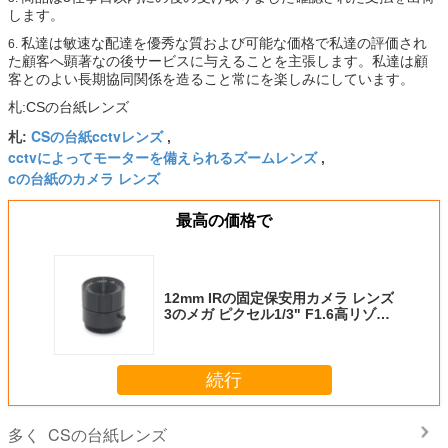
します。
私達は敏速な配達を優秀な質および可能な価格で私達の評価され
6.
た顧客へ顕著なの後サービスに与えることを主張します。私達は顧
客とのよい長期協同関係を造ること常にを楽しみにしています。
札:CSの台紙レンズ
CSの台紙cctvレンズ
札:
,
cctvによってモーターを備えられるズームレンズ
,
cの台紙のカメラ レンズ
最高の価格で
12mm IRの固定保安用カメラ レンズ
3のメガ ピクセル1/3" F1.6高リゾリ
ューション
続行
CSの台紙レンズ
多く