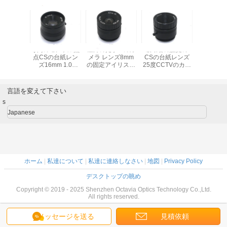
TVのカメ
専門のモノラル焦
屋外の光学IPのカ
破壊者の証拠の
日/夜IPの
の台紙レ
点CSの台紙レン
メラ レンズ8mm
CSの台紙レンズ
はレンズ2
mの焦点距
ズ16mm 1.0
の固定アイリス手
25度CCTVのカメ
3MP C
決断56°
Megapixelの監視
動焦点のCSレン
ラの光学
F1.2 1/
野角
ズ
Monofocalレンズ
寿命を訂
た
言語を変えて下さい
s
Japanese
ホーム
|
私達について
|
私達に連絡しなさい
|
地図
|
Privacy Policy
デスクトップの眺め
Copyright © 2019 - 2025 Shenzhen Octavia Optics Technology Co.,Ltd.
All rights reserved.
メッセージを送る
見積依頼