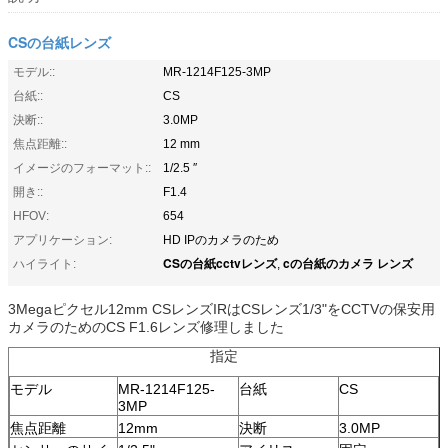
CSの台紙レンズ
モデル::
MR-1214F125-3MP
台紙::
CS
決断::
3.0MP
焦点距離::
12 mm
イメージのフォーマット::
1/2.5 ″
開き::
F1.4
HFOV:
654
アプリケーション:
HD IPのカメラのため
CSの台紙cctvレンズ
cの台紙のカメラ レンズ
ハイライト:
,
3Megaピクセル12mm CSレンズIRはCSレンズ1/3"をCCTVの保安用
カメラのためのCS F1.6レンズ修理しました
指定
モデル
MR-1214F125-
台紙
CS
3MP
焦点距離
12mm
決断
3.0MP