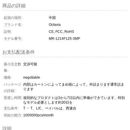
商品の詳細
起源の場所:
中国
ブランド名:
Octavia
証明:
CE, FCC, RoHS
モデル番号:
MR-1214F125-3MP
お支払配送条件
最小注文数
交渉可能
量:
価格:
negotiable
パッケージ
内部はカートンによってまめ箱によって、外詰まります通常詰ま
ります
の詳細:
受渡し時間:
規則的なプロダクトは3から7日以内に準備ができています、特別
なモデル必要とします約30日を
支払条件:
T ・ T、L/C、ペイパルは、西連合
供給の能力:
1000000pcs/month
説明