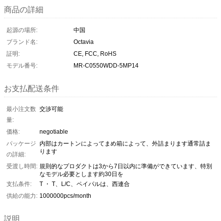
商品の詳細
起源の場所:
中国
ブランド名:
Octavia
証明:
CE, FCC, RoHS
モデル番号:
MR-C0550WDD-5MP14
お支払配送条件
最小注文数
交渉可能
量:
価格:
negotiable
パッケージ
内部はカートンによってまめ箱によって、外詰まります通常詰ま
ります
の詳細:
受渡し時間:
規則的なプロダクトは3から7日以内に準備ができています、特別
なモデル必要とします約30日を
支払条件:
T ・ T、L/C、ペイパルは、西連合
供給の能力:
1000000pcs/month
説明