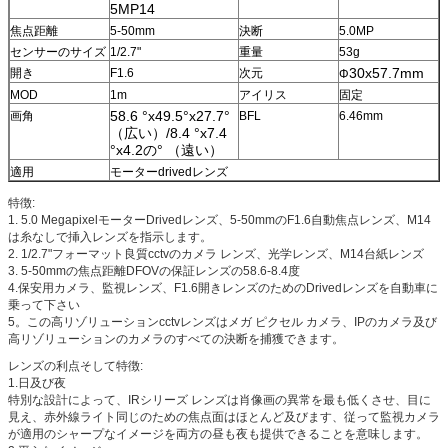
5MP14
焦点距離
5-50mm
決断
5.0MP
センサーのサイズ
1/2.7"
重量
53g
30x57.7mm
開き
F1.6
次元
Φ
MOD
1m
アイリス
固定
58.6 °x49.5°x27.7°
画角
BFL
6.46mm
（広い）/8.4 °x7.4
°x4.2の° （遠い）
適用
モーターdrivedレンズ
特徴:
1. 5.0 MegapixelモーターDrivedレンズ、5-50mmのF1.6自動焦点レンズ、M14
は糸なしで挿入レンズを指示します。
2. 1/2.7"フォーマット良質cctvのカメラ レンズ、光学レンズ、M14台紙レンズ
3. 5-50mmの焦点距離DFOVの保証レンズの58.6-8.4度
4.保安用カメラ、監視レンズ、F1.6開きレンズのためのDrivedレンズを自動車に
乗って下さい
5。この高リゾリューションcctvレンズはメガ ピクセル カメラ、IPのカメラ及び
高リゾリューションのカメラのすべての決断を捕獲できます。
レンズの利点そして特徴:
1.日及び夜
特別な設計によって、IRシリーズ レンズは肖像画の異常を最も低くさせ、目に
見え、赤外線ライト同じのための焦点面はほとんど及びます、従って監視カメラ
が適用のシャープなイメージを両方の昼も夜も提供できることを意味します。