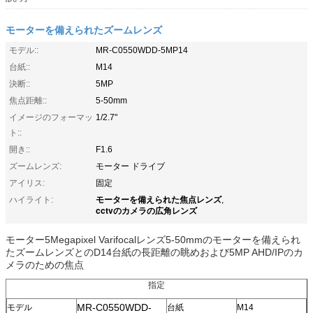
モーターを備えられたズームレンズ
モデル::
MR-C0550WDD-5MP14
台紙::
M14
決断::
5MP
焦点距離::
5-50mm
イメージのフォーマッ
1/2.7"
ト::
開き::
F1.6
ズームレンズ:
モーター ドライブ
アイリス:
固定
モーターを備えられた焦点レンズ
ハイライト:
,
cctvのカメラの広角レンズ
モーター5Megapixel Varifocalレンズ5-50mmのモーターを備えられ
たズームレンズとのD14台紙の長距離の眺めおよび5MP AHD/IPのカ
メラのための焦点
指定
MR-C0550WDD-
モデル
台紙
M14