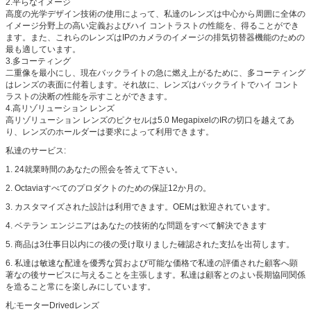
2.平らなイメージ
高度の光学デザイン技術の使用によって、私達のレンズは中心から周囲に全体の
イメージ分野上の高い定義およびハイ コントラストの性能を、得ることができ
ます。また、これらのレンズはIPのカメラのイメージの排気切替器機能のための
最も適しています。
3.多コーティング
二重像を最小にし、現在バックライトの急に燃え上がるために、多コーティング
はレンズの表面に付着します。それ故に、レンズはバックライトでハイ コント
ラストの決断の性能を示すことができます。
4.高リゾリューション レンズ
高リゾリューション レンズのピクセルは5.0 MegapixelのIRの切口を越えてあ
り、レンズのホールダーは要求によって利用できます。
私達のサービス:
1.
24就業時間のあなたの照会を答えて下さい。
2.
Octaviaすべてのプロダクトのための保証12か月の。
3.
カスタマイズされた設計は利用できます。OEMは歓迎されています。
4.
ベテラン エンジニアはあなたの技術的な問題をすべて解決できます
5.
商品は3仕事日以内にの後の受け取りました確認された支払を出荷します。
6.
私達は敏速な配達を優秀な質および可能な価格で私達の評価された顧客へ顕
著なの後サービスに与えることを主張します。私達は顧客とのよい長期協同関係
を造ること常にを楽しみにしています。
札:モーターDrivedレンズ