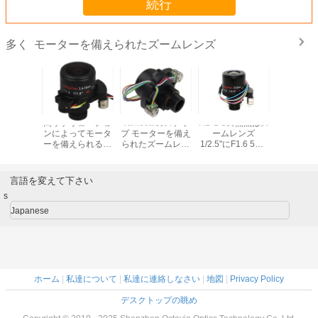
続行
モーターを備えられたズームレンズ
多く
高リゾリューショ
Varifocalのステッ
HD DCの焦点はズ
高リゾリ
ンによってモータ
プ モーターを備え
ームレンズ
ンによっ
ーを備えられるズ
られたズームレン
1/2.5"にF1.6 5MP
ーを備え
ームレンズ8.0
ズ2.8-12mmの多
6-22mmマニュア
ームレン
Megapixel 3.6-10
コーティングの表
ルのアイリス モー
Megapixel
MM F1.5 1/1.8"
面の破壊者の証拠
ターを備えました
MM F1.5 
言語を変えて下さい
s
Japanese
ホーム
|
私達について
|
私達に連絡しなさい
|
地図
|
Privacy Policy
デスクトップの眺め