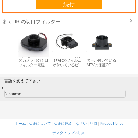
続行
IR の切口フィルター
多く
00回を転
完全なHD CCTV
IRのフィルムおよ
IR 650nmフィル
M12はホ
ットワー
のカメラIRの切口
びARのフィルム
ターが付いている
ICR IR
Vのカメラ
フィルター電磁石
が付いているピン
MTVの保証CCTV
ルター20
れる機械
の構造は昼間の分
ホール レンズIRの
のカメラのCSの
CCTVの
口フィルタ
極を訂正します
切口フィルター
台紙レンズのホー
CSの台
ー
5.0 Megapixelの
ルダー ブラケット
の二倍に
言語を変えて下さい
コーティング
s
Japanese
ホーム
|
私達について
|
私達に連絡しなさい
|
地図
|
Privacy Policy
デスクトップの眺め