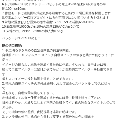
6.レジ係IR-CUTのテスト ボード/セットの電圧:4V/set駆動パルス信号の時
間:100ms±10ms
7.作動モードは磁気回転式磁気弁を制御するためにDC電圧回路を採用します
8.空電エネルギー保持プロダクトは力が応用ではない時でさえ力を保ちます
9.常態の温度および湿気の標準温度:+25°C±5°Cの湿気65%±20%
10.磁気誘導1000Gsの± 10%の温度120の°Cの± 5の°C
11.末端の白、2Pin*1.25mmの挿入力0.5Kg
パッケージ:1PCS IRの切口
IRの切口機能:
夜に明るさを高める固定昼間色の鋳造物問題。
1.
自動的にIR-CUTフィルター スイッチ自動スイッチの強さと共に外的なライトに
従って、
イメージの最もよい結果を達成するために作成。すなわち、日中または夜、
従って二重フィルターは翌日か夜でかどうか自動的にフィルターを転換できま
す、
最もよいイメージ投射結果を得ることができます。
指示の自動スイッチの赤外線締切りおよび完全なスペクトル ガラスに従っ
2.
て、
昼も夜も、自動位置転換して下さい、
赤外線端フィルター仕事を達成するためには日中時間を計って下さい、
日光は鮮やか、元通りにします本来の性格をです。夜の完全なスペクトルのガラ
ス仕事、
そして増加の低い照明、夜間視界は非常に明確です。
カメラ板の使用、焦点から外れて変更する部分的な色の問題を
3.