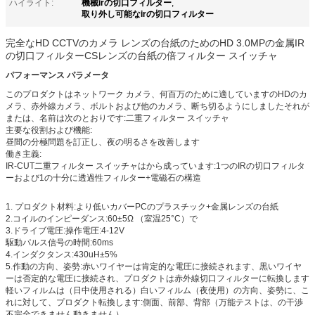
機械irの切口フィルター
ハイライト:
,
取り外し可能なirの切口フィルター
完全なHD CCTVのカメラ レンズの台紙のためのHD 3.0MPの金属IR
の切口フィルターCSレンズの台紙の倍フィルター スイッチャ
パフォーマンス パラメータ
このプロダクトはネットワーク カメラ、何百万のために適していますのHDのカ
メラ、赤外線カメラ、ボルトおよび他のカメラ、断ち切るようにしましたそれが
または、名前は次のとおりです:二重フィルター スイッチャ
主要な役割および機能:
昼間の分極問題を訂正し、夜の明るさを改善します
働き主義:
IR-CUT二重フィルター スイッチャはから成っています:1つのIRの切口フィルタ
ーおよび1の十分に透過性フィルター+電磁石の構造
1. プロダクト材料:より低いカバーPCのプラスチック+金属レンズの台紙
2.コイルのインピーダンス:60±5Ω （室温25°C）で
3.ドライブ電圧:操作電圧:4-12V
駆動パルス信号の時間:60ms
4.インダクタンス:430uH±5%
5.作動の方向、姿勢:赤いワイヤーは肯定的な電圧に接続されます、黒いワイヤ
ーは否定的な電圧に接続され、プロダクトは赤外線切口フィルターに転換します
軽いフィルムは（日中使用される）白いフィルム（夜使用）の方向、姿勢に、こ
れに対して、プロダクト転換します:側面、前部、背部（万能テストは、の干渉
不完全できません動きません）