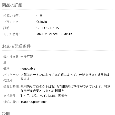
商品の詳細
起源の場所:
中国
ブランド名:
Octavia
証明:
CE, FCC, RoHS
モデル番号:
MR-CM12IRWCT-3MP-PS
お支払配送条件
最小注文数
交渉可能
量:
価格:
negotiable
パッケージ
内部はカートンによってまめ箱によって、外詰まります通常詰ま
ります
の詳細:
受渡し時間:
規則的なプロダクトは3から7日以内に準備ができています、特別
なモデル必要とします約30日を
支払条件:
T ・ T、L/C、ペイパルは、西連合
供給の能力:
1000000pcs/month
説明