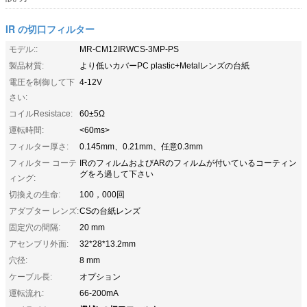
IR の切口フィルター
モデル::
MR-CM12IRWCS-3MP-PS
製品材質:
より低いカバーPC plastic+Metalレンズの台紙
電圧を制御して下
4-12V
さい:
コイルResistace:
60±5Ω
運転時間:
<60ms>
フィルター厚さ:
0.145mm、0.21mm、任意0.3mm
フィルター コーテ
IRのフィルムおよびARのフィルムが付いているコーティン
グをろ過して下さい
ィング:
切換えの生命:
100，000回
アダプター レンズ:
CSの台紙レンズ
固定穴の間隔:
20 mm
アセンブリ外面:
32*28*13.2mm
穴径:
8 mm
ケーブル長:
オプション
運転流れ:
66-200mA