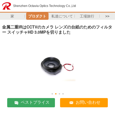
Shenzhen Octavia Optics Technology Co.,Ltd
家
プロダクト
私達について
工場旅行
>>
金属二重IRはCCTVのカメラ レンズの台紙のためのフィルタ
ー スイッチャHD 3.0MPを切りました
ベストプライス
お問い合わせ