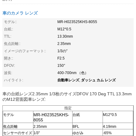
車のカメラ レンズ
モデル::
MR-H023525KHS-8055
台紙::
M12*0.5
TTL:
13.30mm
焦点距離::
2.35mm
イメージのフォーマット::
1/3の″
開き::
F2.5
DFOV:
150°
波長:
400-700nm （色）
自動車レンズ
ダッシュ カム レンズ
ハイライト:
,
車の台紙レンズ2.35mm 1/3枚のサイズDFOV 170 Deg TTL 13.3mm
のM12背面図車レンズ
:
指定
MR-H023525KHS-
モデル
台紙
M12*0.5
8055
焦点距離
2.35mm
BFL
4.19mm
センサーのサイズ
1/3"
ゆがみ
-65%