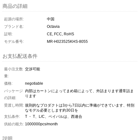
商品の詳細
起源の場所:
中国
ブランド名:
Octavia
証明:
CE, FCC, RoHS
モデル番号:
MR-H023525KHS-8055
お支払配送条件
最小注文数
交渉可能
量:
価格:
negotiable
パッケージ
内部はカートンによってまめ箱によって、外詰まります通常詰ま
ります
の詳細:
受渡し時間:
規則的なプロダクトは3から7日以内に準備ができています、特別
なモデル必要とします約30日を
支払条件:
T ・ T、L/C、ペイパルは、西連合
供給の能力:
1000000pcs/month
説明