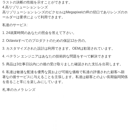
ラストの決断の性能を示すことができます。
4.高リゾリューション レンズ
高リゾリューション レンズのピクセルはMegapixelのIRの切口でありレンズのホ
ールダーは要求によって利用できます。
私達のサービス:
1.
24就業時間のあなたの照会を答えて下さい。
2.
Octaviaすべてのプロダクトのための保証12か月の。
3.
カスタマイズされた設計は利用できます。OEMは歓迎されています。
4.
ベテラン エンジニアはあなたの技術的な問題をすべて解決できます
5.
商品は3仕事日以内にの後の受け取りました確認された支払を出荷します。
6.
私達は敏速な配達を優秀な質および可能な価格で私達の評価された顧客へ顕
著なの後サービスに与えることを主張します。私達は顧客とのよい長期協同関係
を造ること常にを楽しみにしています。
札:車のカメラ レンズ