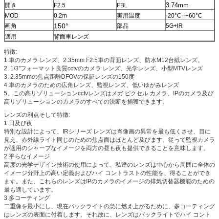
3.74mm
開き
F2.5
FBL
MOD
0.2m
実用温度
-20°C--+60°C
150°
画角
部品
5G+IR
適用
背面車レンズ
特徴:
1.車のカメラ レンズ、2.35mm F2.5車の背面レンズ、防水M12台紙レンズ。
2. 1/3"フォーマット良質cctvのカメラ レンズ、光学レンズ、小型MTVレンズ
3. 2.35mmの焦点距離DFOVの保証レンズの150度
4.車のカメラのための広角レンズ、監視レンズ、低いゆがみレンズ
5。この高リゾリューションcctvレンズはメガ ピクセル カメラ、IPのカメラ及び
高リゾリューションのカメラのすべての決断を捕獲できます。
レンズの利点そして特徴:
1.日及び夜
特別な設計によって、IRシリーズ レンズは肖像画の異常を最も低くさせ、目に
見え、赤外線ライト同じのための焦点面はほとんど及びます、従って監視カメラ
が適用のシャープなイメージを両方の昼も夜も提供できることを意味します。
2.平らなイメージ
高度の光学デザイン技術の使用によって、私達のレンズは中心から周囲に全体の
イメージ分野上の高い定義およびハイ コントラストの性能を、得ることができ
ます。また、これらのレンズはIPのカメラのイメージの排気切替器機能のための
最も適しています。
3.多コーティング
二重像を最小にし、現在バックライトの急に燃え上がるために、多コーティング
はレンズの表面に付着します。それ故に、レンズはバックライトでハイ コント