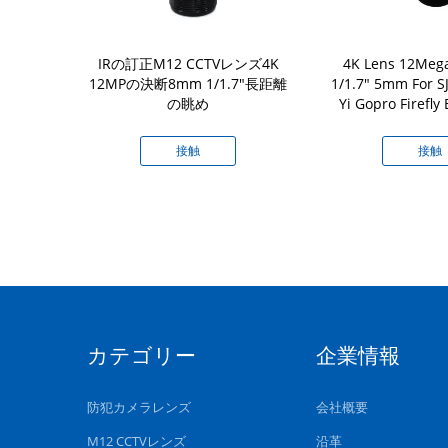
CTV板レンズ
IRの訂正M12 CCTVレンズ4K
4K Lens 12Meg
Pのカメラのため
12MPの決断8mm 1/1.7"長距離
1/1.7" 5mm For 
8mm曲げます
の眺め
Yi Gopro Firefly
Camera DJI Ru
UAVS
接触
接触
カテゴリー
企業情報
防犯カメラレンズ
会社概要
M12 CCTVレンズ
沿革