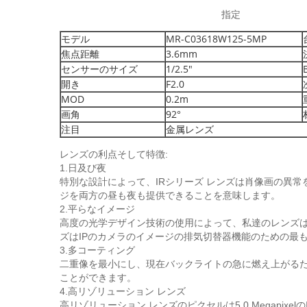
指定
モデル
MR-C03618W125-5MP
焦点距離
3.6mm
センサーのサイズ
1/2.5"
開き
F2.0
MOD
0.2m
画角
92°
注目
金属レンズ
レンズの利点そして特徴:
1.日及び夜
特別な設計によって、IRシリーズ レンズは肖像画の異
ジを両方の昼も夜も提供できることを意味します。
2.平らなイメージ
高度の光学デザイン技術の使用によって、私達のレンズは
ズはIPのカメラのイメージの排気切替器機能のための最
3.多コーティング
二重像を最小にし、現在バックライトの急に燃え上がるた
ことができます。
4.高リゾリューション レンズ
高リゾリューション レンズのピクセルは5.0 Megapi