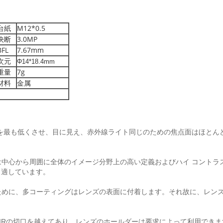
台紙
M12*0.5
決断
3.0MP
BFL
7.67mm
次元
Φ14*18.4mm
重量
7g
材料
金属
常を最も低くさせ、目に見え、赤外線ライト同じのための焦点面はほと
中心から周囲に全体のイメージ分野上の高い定義およびハイ コントラ
も適しています。
めに、多コーティングはレンズの表面に付着します。それ故に、レンズ
xelのIRの切口を越えてあり、レンズのホールダーは要求によって利用でき