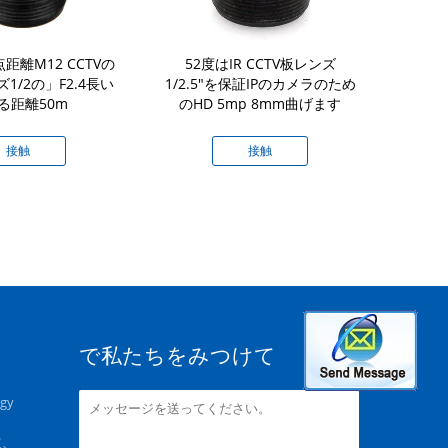
距離M12 CCTVの
52度はIR CCTV板レンズ
IRの訂正M1
1/2の」F2.4長い
1/2.5"を保証IPのカメラのため
12MPの決断8
る距離50m
のHD 5mp 8mm曲げます
接触
接触
で私たちをみつけて
ogy
道、