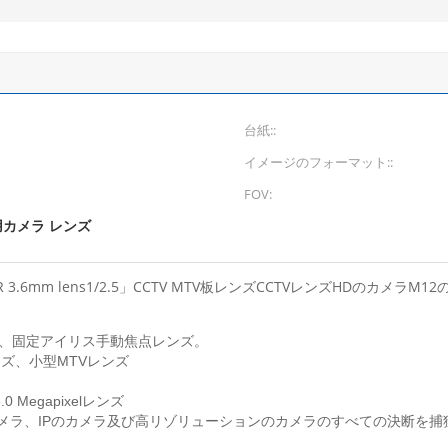
台紙::
イメージのフォーマット::
FOV:
カメラ レンズ
R 3.6mm lens1/2.5」CCTV MTV板レンズCCTVレンズHDのカメラM12
ンズ、固定アイリス手動焦点レンズ。
レンズ、小型MTVレンズ
Megapixelレンズ
 カメラ、IPのカメラ及び高リゾリューションのカメラのすべての決断を