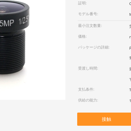
証明:
モデル番号:
最小注文数量:
価格:
パッケージの詳細:
受渡し時間:
支払条件:
供給の能力:
接触