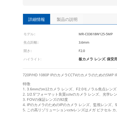
詳細情報
製品の説明
モデル::
MR-C03618W125-5MP
焦点距離::
3.6mm
開き::
F2.0
板カメラ レンズ
保安用
ハイライト:
,
720P/HD 1080P IPのカメラCCTVのカメラのための5MP I
特徴:
1.
3.6mmのm12カメラ レンズ、F2.0モノラル焦点レ
2.
1/2.5"フォーマット良質cctvのカメラ レンズ、光学
3.
FOVの保証レンズの92度
4.
IPのカメラのためのIPのカメラ レンズ、監視レンズ、5.0 
5.
この高リゾリューションcctvレンズはメガ ピクセル