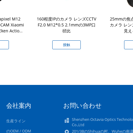
apixel M12
160程度IPのカメラ レンズCCTV
25mmの焦点
SJCAM Xiaomi
F2.0 M12*0.5 2.1mmの3MP口
カメラ レンズ
 Eken Action
径比
見え
ncam Drone
接触
会社案内
お問い合わせ
Shenzhen Octavia Optics Technol
生産ライン
Co.,Ltd
のOEM / ODM
201/3BのShihuaの村、Wuheの南