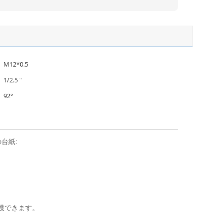
M12*0.5
1/2.5 ″
92°
の台紙:
捕獲できます。