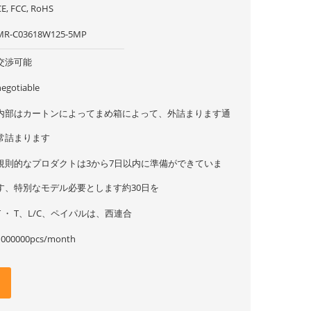
CE, FCC, RoHS
MR-C03618W125-5MP
交渉可能
negotiable
内部はカートンによってまめ箱によって、外詰まります通
常詰まります
規則的なプロダクトは3から7日以内に準備ができていま
す、特別なモデル必要とします約30日を
T ・ T、L/C、ペイパルは、西連合
1000000pcs/month