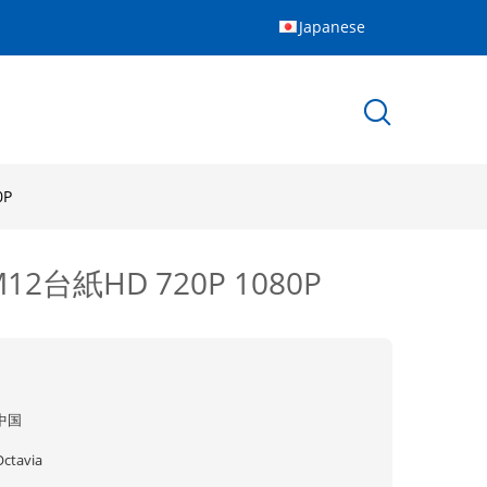
Japanese
0P
12台紙HD 720P 1080P
中国
Octavia