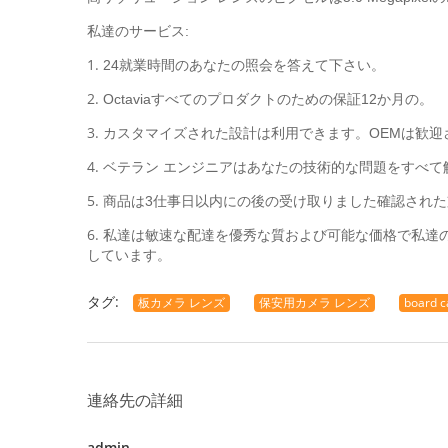
私達のサービス:
1.
24就業時間のあなたの照会を答えて下さい。
2.
Octaviaすべてのプロダクトのための保証12か月の。
3.
カスタマイズされた設計は利用できます。OEMは歓迎
4.
ベテラン エンジニアはあなたの技術的な問題をすべて
5.
商品は3仕事日以内にの後の受け取りました確認され
6.
私達は敏速な配達を優秀な質および可能な価格で私達
しています。
タグ:
板カメラ レンズ
保安用カメラ レンズ
board c
連絡先の詳細
admin