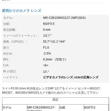
星明かりのカメラ レンズ
モデル::
MR-C0610WXG127-2MP10031
台紙::
M16*0.5
焦点距離::
6 mm
イメージのフォーマット::
1/2.7 ″
画角（1/3%22）::
55.7°×31.1°×64°
絞り:
F1.0
ゆがみ:
-2.5%
BFL:
6.3mm （空気で）
CrA:
<6>
IR の切口:
はい
ビデオカメラのレンズ
cctvの広角レンズ
ハイライト:
,
ライトF0.95 6mm M16焦点レンズ2MP 1/2.7"をイメージ センサーIMX327、
IMX307、IMX290のIMX291カメラ板のためのスペシャル主演して下さい
指定
モデル
MR-C0610WXG127-
台紙
M16*0.5