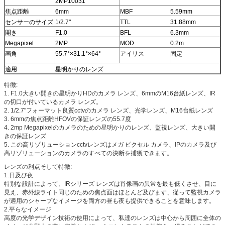
2MP10031
焦点距離
6mm
MBF
5.59mm
センサーのサイズ
1/2.7"
TTL
31.88mm
開き
F1.0
BFL
6.3mm
Megapixel
2MP
MOD
0.2m
画角
55.7°×31.1°×64°
アイリス
固定
適用
星明かりのレンズ
特徴:
1.
F1.0大きい開きの星明かりHDのカメラ レンズ、6mmのM16台紙レンズ、IR
の切口が付いているカメラ レンズ。
2.
1/2.7"フォーマット良質cctvのカメラ レンズ、光学レンズ、M16台紙レンズ
3.
6mmの焦点距離HFOVの保証レンズの
55.7
度
4.
2mp Megapixelのカメラのための星明かりのレンズ、監視レンズ、大きい開
きの保証レンズ
5.
この高リゾリューションcctvレンズはメガ ピクセル カメラ、IPのカメラ及び
高リゾリューションのカメラのすべての決断を捕獲できます。
レンズの利点そして特徴:
1.日及び夜
特別な設計によって、IRシリーズ レンズは肖像画の異常を最も低くさせ、目に
見え、赤外線ライト同じのための焦点面はほとんど及びます、従って監視カメラ
が適用のシャープなイメージを両方の昼も夜も提供できることを意味します。
2.平らなイメージ
高度の光学デザイン技術の使用によって、私達のレンズは中心から周囲に全体の