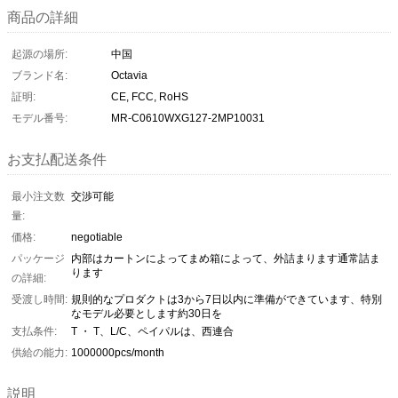
商品の詳細
起源の場所:
中国
ブランド名:
Octavia
証明:
CE, FCC, RoHS
モデル番号:
MR-C0610WXG127-2MP10031
お支払配送条件
最小注文数
交渉可能
量:
価格:
negotiable
パッケージ
内部はカートンによってまめ箱によって、外詰まります通常詰ま
ります
の詳細:
受渡し時間:
規則的なプロダクトは3から7日以内に準備ができています、特別
なモデル必要とします約30日を
支払条件:
T ・ T、L/C、ペイパルは、西連合
供給の能力:
1000000pcs/month
説明