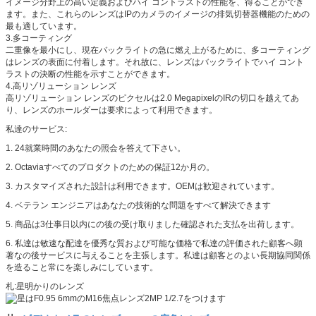
イメージ分野上の高い定義およびハイ コントラストの性能を、得ることができ
ます。また、これらのレンズはIPのカメラのイメージの排気切替器機能のための
最も適しています。
3.多コーティング
二重像を最小にし、現在バックライトの急に燃え上がるために、多コーティング
はレンズの表面に付着します。それ故に、レンズはバックライトでハイ コント
ラストの決断の性能を示すことができます。
4.高リゾリューション レンズ
高リゾリューション レンズのピクセルは2.0 Megapixelの
IRの切口
を越えてあ
り、
レンズのホールダーは要求によって利用できます。
私達のサービス:
1.
24就業時間のあなたの照会を答えて下さい。
2.
Octaviaすべてのプロダクトのための保証12か月の。
3.
カスタマイズされた設計は利用できます。OEMは歓迎されています。
4.
ベテラン エンジニアはあなたの技術的な問題をすべて解決できます
5.
商品は3仕事日以内にの後の受け取りました確認された支払を出荷します。
6.
私達は敏速な配達を優秀な質および可能な価格で私達の評価された顧客へ顕
著なの後サービスに与えることを主張します。私達は顧客とのよい長期協同関係
を造ること常にを楽しみにしています。
札:星明かりのレンズ