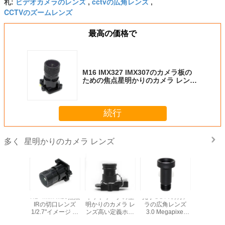
ビデオカメラのレンズ
cctvの広角レンズ
札:
,
,
CCTVのズームレンズ
最高の価格で
M16 IMX327 IMX307のカメラ板の
ための焦点星明かりのカメラ レンズ
2MP F0.95 6mm
続行
星明かりのカメラ レンズ
多く
V板ビデオ・
HD 4mm M16焦点
ネットワークの星
光学CCTVのカメ
ソニー
 レンズ
IRの切口レンズ
明かりのカメラ レ
ラの広角レンズ
290/29
5mm M12
1/2.7"イメージ セ
ンズ高い定義ホー
3.0 Megapixel
CCTV AH
0の1/2」
ンサーIMX290
ム セキュリティー
6mmはソニーIMX
メラ レン