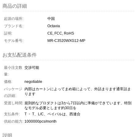
商品の詳細
起源の場所:
中国
ブランド名:
Octavia
証明:
CE, FCC, RoHS
モデル番号:
MR-C3520WXG12-MP
お支払配送条件
最小注文数
交渉可能
量:
価格:
negotiable
パッケージ
内部はカートンによってまめ箱によって、外詰まります通常詰ま
ります
の詳細:
受渡し時間:
規則的なプロダクトは3から7日以内に準備ができています、特別
なモデル必要とします約30日を
支払条件:
T ・ T、L/C、ペイパルは、西連合
供給の能力:
1000000pcs/month
説明