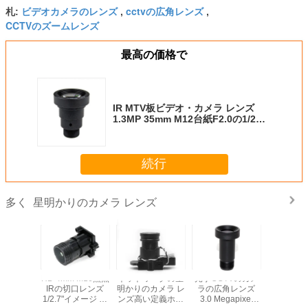
ビデオカメラのレンズ
cctvの広角レンズ
札:
,
,
CCTVのズームレンズ
最高の価格で
IR MTV板ビデオ・カメラ レンズ
1.3MP 35mm M12台紙F2.0の1/2」
イメージのフォーマット
続行
星明かりのカメラ レンズ
多く
mの星明か
HD 4mm M16焦点
ネットワークの星
光学CCTVのカメ
M16 IM
ラ レンズ
IRの切口レンズ
明かりのカメラ レ
ラの広角レンズ
IMX307
程度F1.5
1/2.7"イメージ セ
ンズ高い定義ホー
3.0 Megapixel
板のため