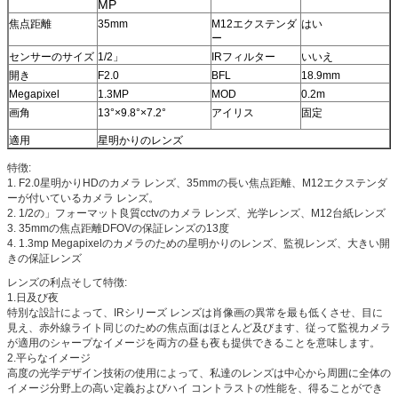
MP
焦点距離
35mm
M12エクステンダ
はい
ー
センサーのサイズ
1/2」
IRフィルター
いいえ
開き
F2.0
BFL
18.9mm
Megapixel
1.3MP
MOD
0.2m
画角
13°×9.8°×7.2°
アイリス
固定
適用
星明かりのレンズ
特徴:
1. F2.0星明かりHDのカメラ レンズ、35mmの長い焦点距離、M12エクステンダ
ーが付いているカメラ レンズ。
2. 1/2の」フォーマット良質cctvのカメラ レンズ、光学レンズ、M12台紙レンズ
3. 35mmの焦点距離DFOVの保証レンズの13度
4. 1.3mp Megapixelのカメラのための星明かりのレンズ、監視レンズ、大きい開
きの保証レンズ
レンズの利点そして特徴:
1.日及び夜
特別な設計によって、IRシリーズ レンズは肖像画の異常を最も低くさせ、目に
見え、赤外線ライト同じのための焦点面はほとんど及びます、従って監視カメラ
が適用のシャープなイメージを両方の昼も夜も提供できることを意味します。
2.平らなイメージ
高度の光学デザイン技術の使用によって、私達のレンズは中心から周囲に全体の
イメージ分野上の高い定義およびハイ コントラストの性能を、得ることができ