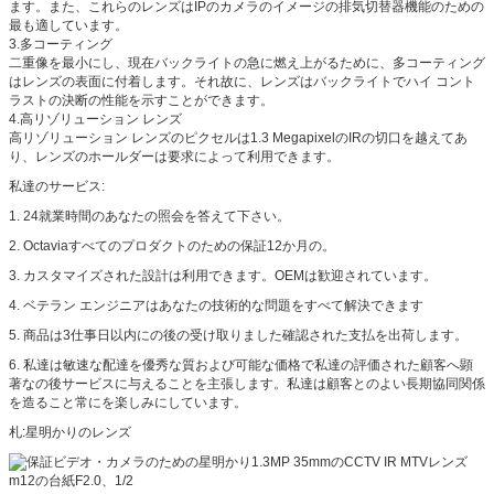
ます。また、これらのレンズはIPのカメラのイメージの排気切替器機能のための
最も適しています。
3.多コーティング
二重像を最小にし、現在バックライトの急に燃え上がるために、多コーティング
はレンズの表面に付着します。それ故に、レンズはバックライトでハイ コント
ラストの決断の性能を示すことができます。
4.高リゾリューション レンズ
高リゾリューション レンズのピクセルは1.3 MegapixelのIRの切口を越えてあ
り、レンズのホールダーは要求によって利用できます。
私達のサービス:
1.
24就業時間のあなたの照会を答えて下さい。
2.
Octaviaすべてのプロダクトのための保証12か月の。
3.
カスタマイズされた設計は利用できます。OEMは歓迎されています。
4.
ベテラン エンジニアはあなたの技術的な問題をすべて解決できます
5.
商品は3仕事日以内にの後の受け取りました確認された支払を出荷します。
6.
私達は敏速な配達を優秀な質および可能な価格で私達の評価された顧客へ顕
著なの後サービスに与えることを主張します。私達は顧客とのよい長期協同関係
を造ること常にを楽しみにしています。
札:星明かりのレンズ