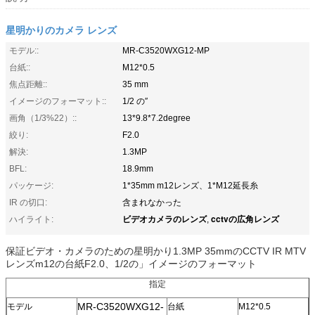
星明かりのカメラ レンズ
モデル::
MR-C3520WXG12-MP
台紙::
M12*0.5
焦点距離::
35 mm
イメージのフォーマット::
1/2 の″
画角（1/3%22）::
13*9.8*7.2degree
絞り:
F2.0
解決:
1.3MP
BFL:
18.9mm
パッケージ:
1*35mm m12レンズ、1*M12延長糸
IR の切口:
含まれなかった
ビデオカメラのレンズ
cctvの広角レンズ
ハイライト:
,
保証ビデオ・カメラのための星明かり1.3MP 35mmのCCTV IR MTV
レンズm12の台紙F2.0、1/2の」イメージのフォーマット
指定
MR-C3520WXG12-
モデル
台紙
M12*0.5