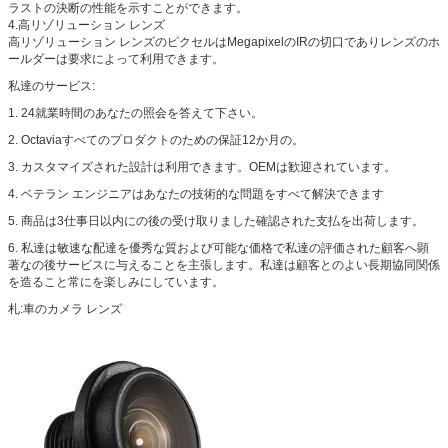
ラストの決断の性能を示すことができます。
4.高リゾリューション レンズ
高リゾリューション レンズのピクセルはMegapixelのIRの切口でありレンズのホ
ールダーは要求によって利用できます。
私達のサービス:
1.
24就業時間のあなたの照会を答えて下さい。
2.
Octaviaすべてのプロダクトのための保証12か月の。
3.
カスタマイズされた設計は利用できます。OEMは歓迎されています。
4.
ベテラン エンジニアはあなたの技術的な問題をすべて解決できます
5.
商品は3仕事日以内にの後の受け取りました確認された支払を出荷します。
6.
私達は敏速な配達を優秀な質および可能な価格で私達の評価された顧客へ顕
著なの後サービスに与えることを主張します。私達は顧客とのよい長期協同関係
を造ること常にを楽しみにしています。
札:車のカメラ レンズ