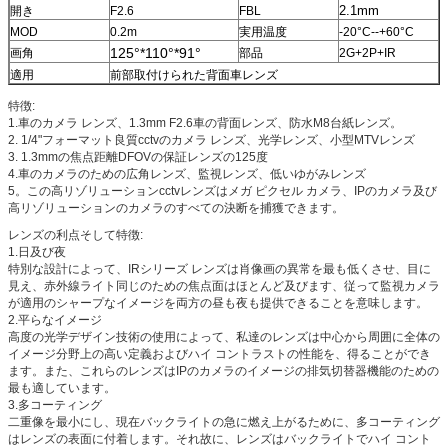
2.1mm
開き
F2.6
FBL
MOD
0.2m
実用温度
-20°C--+60°C
125°*110°*91°
画角
部品
2G+2P+IR
適用
前部取付けられた背面車レンズ
特徴:
1.車のカメラ レンズ、1.3mm F2.6車の背面レンズ、防水M8台紙レンズ。
2. 1/4"フォーマット良質cctvのカメラ レンズ、光学レンズ、小型MTVレンズ
3. 1.3mmの焦点距離DFOVの保証レンズの125度
4.車のカメラのための広角レンズ、監視レンズ、低いゆがみレンズ
5。この高リゾリューションcctvレンズはメガ ピクセル カメラ、IPのカメラ及び
高リゾリューションのカメラのすべての決断を捕獲できます。
レンズの利点そして特徴:
1.日及び夜
特別な設計によって、IRシリーズ レンズは肖像画の異常を最も低くさせ、目に
見え、赤外線ライト同じのための焦点面はほとんど及びます、従って監視カメラ
が適用のシャープなイメージを両方の昼も夜も提供できることを意味します。
2.平らなイメージ
高度の光学デザイン技術の使用によって、私達のレンズは中心から周囲に全体の
イメージ分野上の高い定義およびハイ コントラストの性能を、得ることができ
ます。また、これらのレンズはIPのカメラのイメージの排気切替器機能のための
最も適しています。
3.多コーティング
二重像を最小にし、現在バックライトの急に燃え上がるために、多コーティング
はレンズの表面に付着します。それ故に、レンズはバックライトでハイ コント