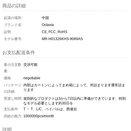
商品の詳細
起源の場所:
中国
ブランド名:
Octavia
証明:
CE, FCC, RoHS
モデル番号:
MR-H01326KHS-9089AS
お支払配送条件
最小注文数
交渉可能
量:
価格:
negotiable
パッケージ
内部はカートンによってまめ箱によって、外詰まります通常詰ま
ります
の詳細:
受渡し時間:
規則的なプロダクトは3から7日以内に準備ができています、特別
なモデル必要とします約30日を
支払条件:
T ・ T、L/C、ペイパルは、西連合
供給の能力:
1000000pcs/month
説明