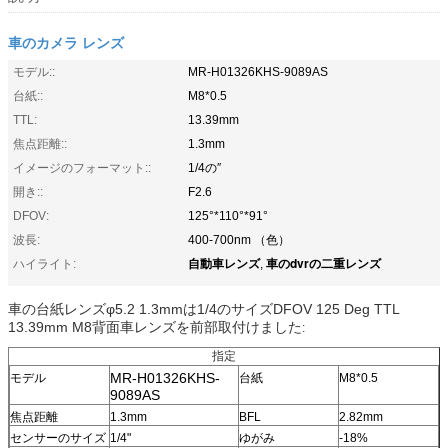
車のカメラ レンズ
モデル::
MR-H01326KHS-9089AS
台紙::
M8*0.5
TTL:
13.39mm
焦点距離::
1.3mm
イメージのフォーマット::
1/4の″
開き::
F2.6
DFOV:
125°*110°*91°
波長:
400-700nm （色）
自動車レンズ
車のdvrの二重レンズ
ハイライト:
,
車の台紙レンズφ5.2 1.3mmは1/4のサイズDFOV 125 Deg TTL
13.39mm M8背面車レンズを前部取付けました
:
指定
MR-H01326KHS-
モデル
台紙
M8*0.5
9089AS
焦点距離
1.3mm
BFL
2.82mm
センサーのサイズ
1/4"
ゆがみ
-18%