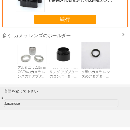
で使用される安定したD14板カメラ
レンズのホールダー
続行
カメラ レンズのホールダー
多く
ラ レンズ
アルミニウム5mm
M12レンズの台紙
小さいプラスチッ
金属M12 
ルダー
CCTVのカメラ レ
リング アダプター
ク黒いカメラ レン
カメラ レ
の外の直径
ンズのアダプター
のコンバーターが
ズのアダプターは
ールダー2
レンズ フ
リング延長管C-
付いている耐久の
レンズの留め具お
穴の間隔C
 コンバー
CS CのCSの台紙
金属のカメラ レン
よび押すことを鳴
ズの台紙
ングへのし
ズのホールダー
らします
言語を変えて下さい
したCS
s
Japanese