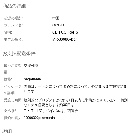
商品の詳細
起源の場所:
中国
ブランド名:
Octavia
証明:
CE, FCC, RoHS
モデル番号:
MR-J008Q-D14
お支払配送条件
最小注文数
交渉可能
量:
価格:
negotiable
パッケージ
内部はカートンによってまめ箱によって、外詰まります通常詰ま
ります
の詳細:
受渡し時間:
規則的なプロダクトは3から7日以内に準備ができています、特別
なモデル必要とします約30日を
支払条件:
T ・ T、L/C、ペイパルは、西連合
供給の能力:
1000000pcs/month
説明