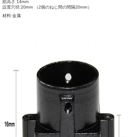
総高さ:14mm
設置穴径:20mm （2個のねじ間の間隔20mm）
材料:金属