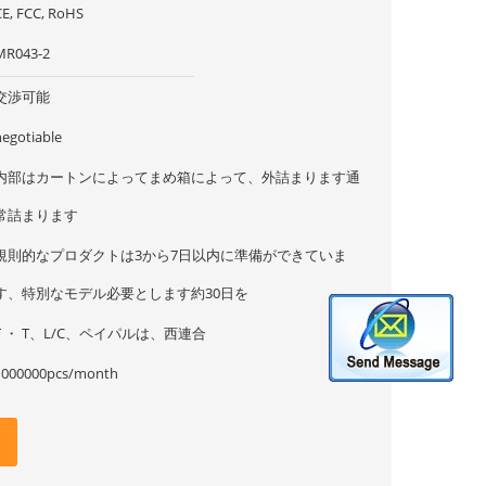
CE, FCC, RoHS
MR043-2
交渉可能
negotiable
内部はカートンによってまめ箱によって、外詰まります通
常詰まります
規則的なプロダクトは3から7日以内に準備ができていま
す、特別なモデル必要とします約30日を
T ・ T、L/C、ペイパルは、西連合
1000000pcs/month