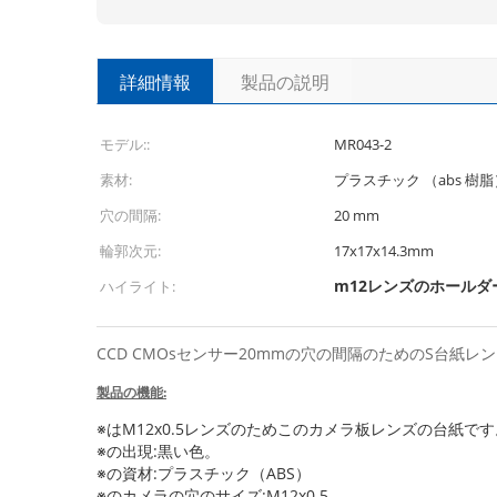
詳細情報
製品の説明
モデル::
MR043-2
素材:
プラスチック （abs 樹脂
穴の間隔:
20 mm
輪郭次元:
17x17x14.3mm
m12レンズのホールダ
ハイライト:
CCD CMOsセンサー20mmの穴の間隔のためのS台紙
製品の機能:
※はM12x0.5レンズのためこのカメラ板レンズの台紙です
※の出現:黒い色。
※の資材:プラスチック（ABS）
※のカメラの穴のサイズ:M12x0.5.