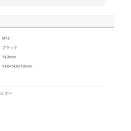
M12
ブラック
14.3mm
14.6×14.6×7.0mm
ールダー