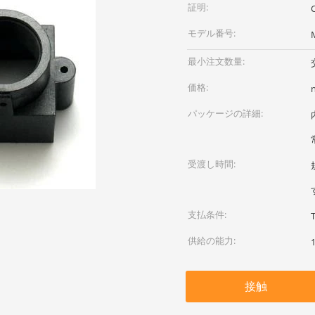
証明:
モデル番号:
最小注文数量:
価格:
パッケージの詳細:
受渡し時間:
支払条件:
供給の能力:
接触