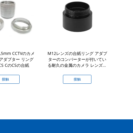
5mm CCTVのカメ
M12レンズの台紙リング アダプ
金属M12 C
アダプター リング
ターのコンバーターが付いてい
のホールダー
CS CのCSの台紙
る耐久の金属のカメラ レンズの
CCDレ
ホールダー
接触
接触