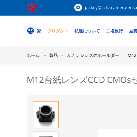
jackey@cctv-cameralens
家
プロダクト
私達について
工場旅行
品
ホーム
製品
カメラ レンズのホールダー
M1
M12台紙レンズCCD CM