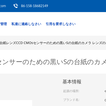
.com
86-158-18682149
質管理
私達に連絡しなさい
引用を要求しなさい
2台紙レンズCCD CMOsセンサーのための黒いSの台紙のカメラ レンズ
Osセンサーのための黒いSの台紙のカ
基本情報
起源の場所:
ブランド名: