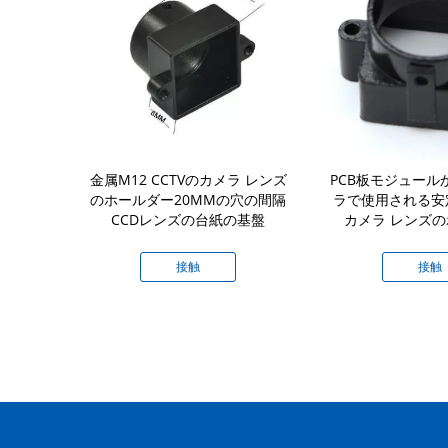
リング アダプ
金属M12 CCTVのカメラ レンズ
PCB板モジュールか
ーが付いてい
のホールダー20MMの穴の間隔
ラで使用される安
メラ レンズの
CCDレンズの台紙の基盤
カメラ レンズ
ダー
接触
接触