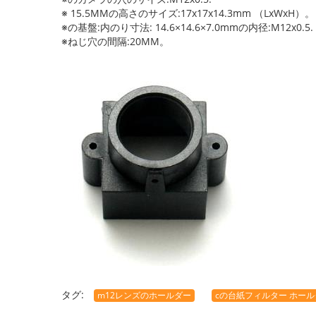
※ 15.5MMの高さのサイズ:
17x17x14.3mm
（LxWxH）。
※の基盤:
内のり寸法: 14.6×14.6×7.0mm
の内径:M12x0.5.
※ねじ穴の間隔:20MM。
タグ:
m12レンズのホールダー
cの台紙フィルター ホール