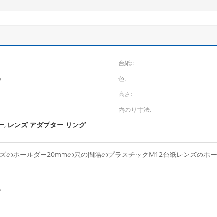
台紙::
）
色:
高さ:
内のり寸法:
ー
レンズ アダプター リング
,
レンズのホールダー20mmの穴の間隔のプラスチックM12台紙レンズのホ
。