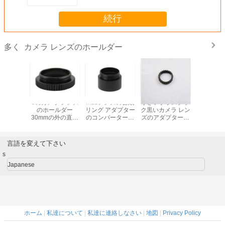
続行
カメラ レンズのホールダー
多く
紙レンズ
Cのカメラ レンズ
M12レンズの台紙
小さいプラスチッ
金属M12 
MOsセンサ
のホールダー
リング アダプター
ク黒いカメラ レン
カメラ レ
の黒いS
30mmの外の直径
のコンバーターが
ズのアダプターは
ールダー2
カメラ レ
Cの台紙レンズ フ
付いている耐久の
レンズの留め具お
穴の間隔C
ールダー
ィルター コンバー
金属のカメラ レン
よび押すことを鳴
ズの台紙
ター リングへのし
ズのホールダー
らします
言語を変えて下さい
っかりしたCS
s
Japanese
ホーム
|
私達について
|
私達に連絡しなさい
|
地図
|
Privacy Policy