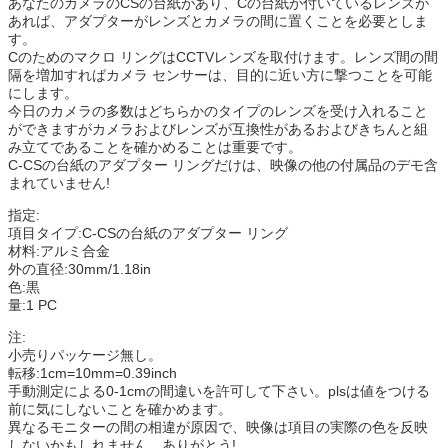
あなたのカメラのCSの台紙があり、Cの台紙が付いているレンズが
あれば、アダプターがレンズとカメラの間に置くことを必要としま
す。
Cのためのマクロ リングはCCTVレンズを取付けます。レンズ間の間
隔を増加すればカメラ センサーは、目的に近い方に撃つことを可能
にします。
今日のカメラの多数はどちらかのタイプのレンズを受け入れること
ができますがカメラおよびレンズが互換性があるおよびきちんと組
み立てであることを確かめることは重要です。
C-CSの台紙のアダプター リングだけは、映像の他の付属品のデモ含
まれていません!
指定:
項目タイプ:C-CSの台紙のアダプター リング
材料:アルミ合金
外の直径:30mm/1.18in
色:黒
量:1 PC
注:
小売りパッケージ無し。
転移:1cm=10mm=0.39inch
手動測定による0-1cmの間違いを許可して下さい。plsは値をつける
前に気にしないことを確かめます。
cn1521689091ulta
異なるモニターの間の相違が原因で、映像は項目の実際の色を反映
しないかもしれません。ありがとう!