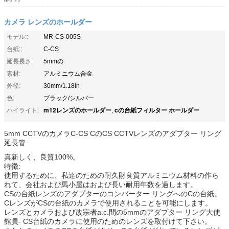
カメラ レンズのホールダー
モデル::
MR-CS-005S
台紙::
C-CS
延長長さ:
5mmの
素材:
アルミニウム合金
外径:
30mm/1.18in
色:
ブラック/シルバー
m12レンズのホールダー
cの台紙フィルター ホールダー
ハイライト:
,
5mm CCTVのカメラC-CS CのCS CCTVレンズのアダプター リング
延長管
真新しく、良質100%。
特徴:
使用するために、私達のための耐久財良質アルミニウム材料の作ら
れて、会社および馬小屋はおよび長い耐用年数を過します。
CSの台紙レンズのアダプターのコンバーター リングへのCの台紙。
CレンズがCSの台紙のカメラで使用されることを可能にします。
レンズとカメラおよび改宗者a.c.間の5mmのアダプター リング大使
館員- CS台紙のカメラに使用のためのレンズを取付けて下さい。