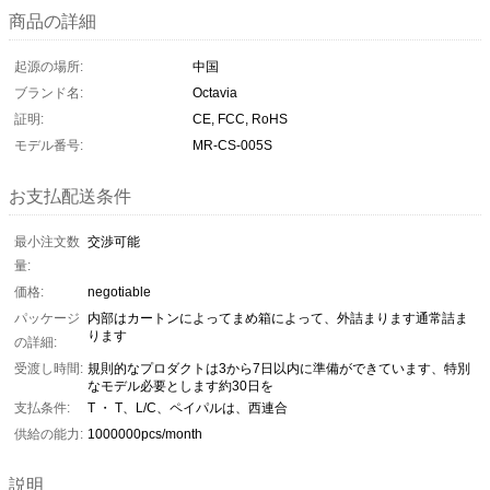
商品の詳細
起源の場所:
中国
ブランド名:
Octavia
証明:
CE, FCC, RoHS
モデル番号:
MR-CS-005S
お支払配送条件
最小注文数
交渉可能
量:
価格:
negotiable
パッケージ
内部はカートンによってまめ箱によって、外詰まります通常詰ま
ります
の詳細:
受渡し時間:
規則的なプロダクトは3から7日以内に準備ができています、特別
なモデル必要とします約30日を
支払条件:
T ・ T、L/C、ペイパルは、西連合
供給の能力:
1000000pcs/month
説明