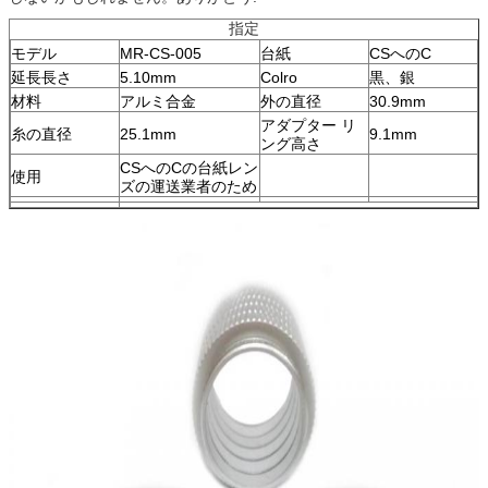
指定
モデル
MR-CS-005
台紙
CSへのC
延長長さ
5.10mm
Colro
黒、銀
材料
アルミ合金
外の直径
30.9mm
アダプター リ
糸の直径
25.1mm
9.1mm
ング高さ
CSへのCの台紙レン
使用
ズの運送業者のため