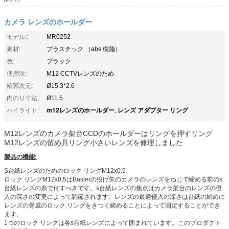
カメラ レンズのホールダー
モデル::
MR0252
素材:
プラスチック （abs 樹脂）
色:
ブラック
使用法:
M12 CCTVレンズのため
輪郭次元:
Ø15.3*2.6
内のり寸法:
Ø11.5
m12レンズのホールダー
レンズ アダプター リング
ハイライト:
,
M12レンズのカメラ架台CCDのホールダーはリングを押すリング
M12レンズの留め具リング小さいレンズを修理しました
製品の機能:
S台紙レンズのためのロック リングM12x0.5
ロック リングM12x0,5はBaslerの投げ矢のカメラのレンズをねじで締める前のs
台紙レンズの糸で付すべきです。s台紙レンズの焦点はカメラ架台のレンズの侵
入の深さの変更によって調節されます。レンズの最適侵入の深さは台紙の始めに
レンズの脅威のロック リングをきつく締めることによって固定することができ
ます。
1つのロック リングは各s台紙レンズによって囲まれています。このプロダクト