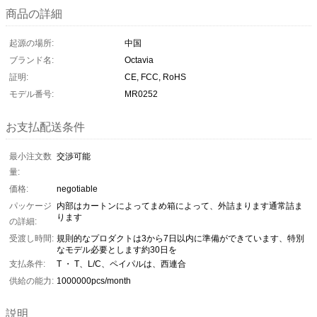
商品の詳細
起源の場所:
中国
ブランド名:
Octavia
証明:
CE, FCC, RoHS
モデル番号:
MR0252
お支払配送条件
最小注文数
交渉可能
量:
価格:
negotiable
パッケージ
内部はカートンによってまめ箱によって、外詰まります通常詰ま
ります
の詳細:
受渡し時間:
規則的なプロダクトは3から7日以内に準備ができています、特別
なモデル必要とします約30日を
支払条件:
T ・ T、L/C、ペイパルは、西連合
供給の能力:
1000000pcs/month
説明